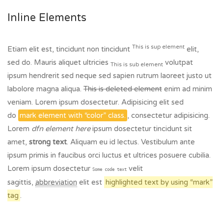
Inline Elements
This is sup element
Etiam elit est, tincidunt non tincidunt
elit,
sed do. Mauris aliquet ultricies
volutpat
This is sub element
ipsum hendrerit sed neque sed sapien rutrum laoreet justo ut
labolore magna aliqua.
This is deleted element
enim ad minim
veniam. Lorem ipsum dosectetur. Adipisicing elit sed
do
mark element with “color” class.
, consectetur adipisicing.
Lorem
dfn element here
ipsum dosectetur tincidunt sit
amet,
strong text
. Aliquam eu id lectus. Vestibulum ante
ipsum primis in faucibus orci luctus et ultrices posuere cubilia.
Lorem ipsum dosectetur
velit
Some code text
sagittis,
abbreviation
elit est
highlighted text by using “mark”
tag
.